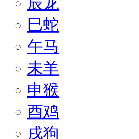
辰龙
巳蛇
午马
未羊
申猴
酉鸡
戌狗