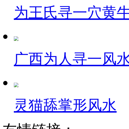
为王氏寻一穴黄
广西为人寻一风
灵猫舔掌形风水