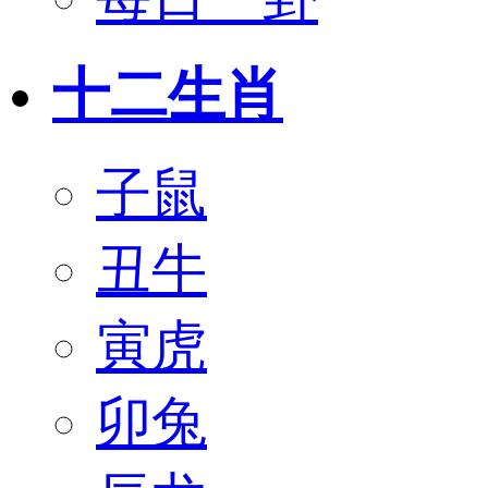
十二生肖
子鼠
丑牛
寅虎
卯兔